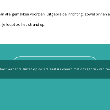
van alle gemakken voorzien! Uitgebreide inrichting, zowel binnen 
 Je loopt zo het strand op.
HIER UW REVIEW SCHRIJVEN
Door verder te surfen op de site gaat u akkoord met ons gebruik van co
Locatie Park Lauwersoog