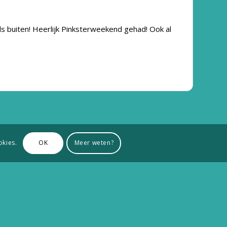
als buiten! Heerlijk Pinksterweekend gehad! Ook al
okies.
OK
Meer weten?
Contactgegevens