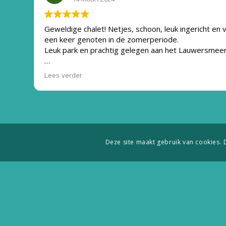
Geweldige chalet! Netjes, schoon, leuk ingericht en 
een keer genoten in de zomerperiode.
Leuk park en prachtig gelegen aan het Lauwersmeer.
Absoluut voor herhaling vatbaar!
Lees verder
Deze site maakt gebruik van cookies. 
Wadd’n chalets