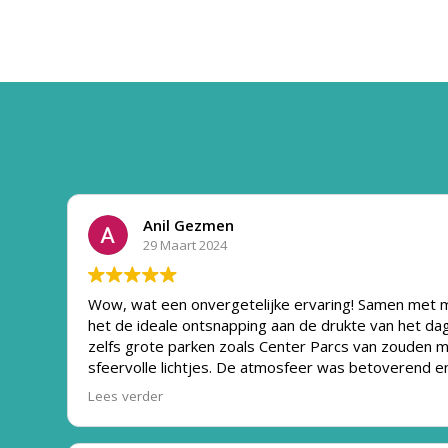
Anil Gezmen
29 Maart 2024
Wow, wat een onvergetelijke ervaring! Samen met mij
het de ideale ontsnapping aan de drukte van het dag
zelfs grote parken zoals Center Parcs van zouden m
sfeervolle lichtjes. De atmosfeer was betoverend e
plezieriger werd. Kortom, ik kan dit chalet niet gen
Lees verder
naar uit om snel weer terug te keren!