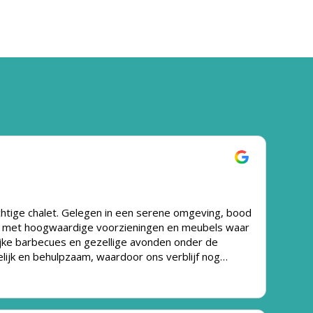
achtige chalet. Gelegen in een serene omgeving, bood
uit, met hoogwaardige voorzieningen en meubels waar
ijke barbecues en gezellige avonden onder de
lijk en behulpzaam, waardoor ons verblijf nog
je met vrienden, familie of alleen. We kijken er al