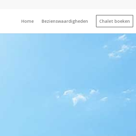
Home
Bezienswaardigheden
Chalet boeken