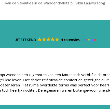
van de vakanties in de Waddenchalets bij Siblu Lauwersoog
UITSTEKEND
4 recensies
n vrienden heb ik genoten van een fantastisch verblijf in dit pr
elijkse leven. Het chalet zelf straalde comfort en gezelligheid 
oeten leren. Het ruime overdekte terras was perfect voor heerl
n toch heerlijk nuchter. De eigenaren waren buitengewoon vriende
oeg aanbevelen aan iedereen die op zoek is naar een ontspannen uit